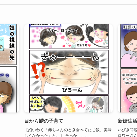
目から鱗の子育て
新婚生
【娘いわく「赤ちゃんのとき食べてたご飯、美味
いびき問題
しくなかった」と。】 そっか。。。...
ロワーさん