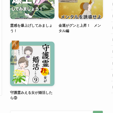
霊感を爆上げしてみましょ
金運がグンと上昇！ メン
う！
タル編
守護霊みえる女が婚活した
ら⑨