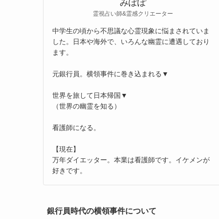
みぽぽ
霊視占い師&霊感クリエーター
中学生の頃から不思議な心霊現象に悩まされていま
した。日本や海外で、いろんな幽霊に遭遇しており
ます。
元銀行員。横領事件に巻き込まれる▼
世界を旅して日本帰国▼
（世界の幽霊を知る）
看護師になる。
【現在】
万年ダイエッター。本業は看護師です。イケメンが
好きです。
銀行員時代の横領事件について