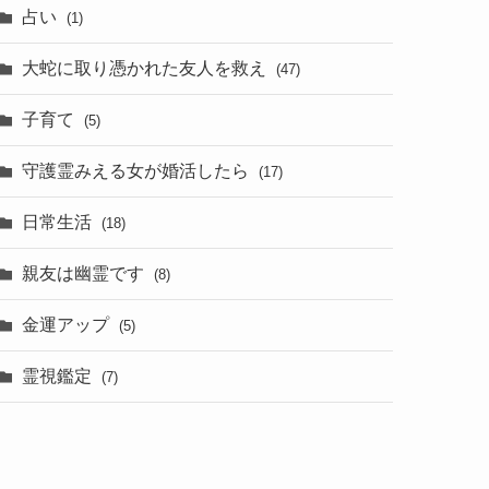
占い
(1)
大蛇に取り憑かれた友人を救え
(47)
子育て
(5)
守護霊みえる女が婚活したら
(17)
日常生活
(18)
親友は幽霊です
(8)
金運アップ
(5)
霊視鑑定
(7)