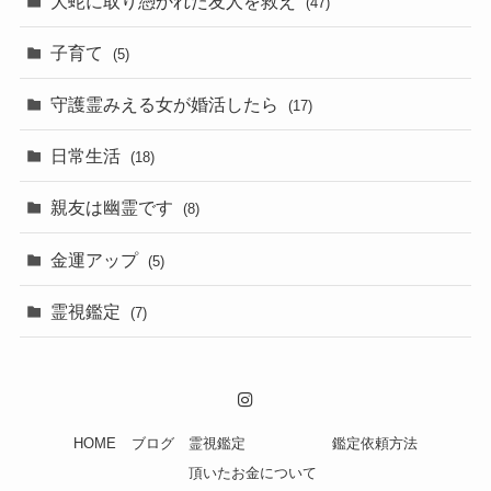
大蛇に取り憑かれた友人を救え
(47)
子育て
(5)
守護霊みえる女が婚活したら
(17)
日常生活
(18)
親友は幽霊です
(8)
金運アップ
(5)
霊視鑑定
(7)
HOME
ブログ
霊視鑑定
鑑定依頼方法
頂いたお金について