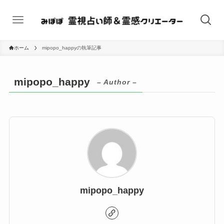
ホーム
mipopo_happyの執筆記事
mipopo_happy
– Author –
mipopo_happy