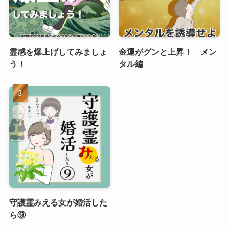
霊感を爆上げしてみましょ
金運がグンと上昇！ メン
う！
タル編
守護霊みえる女が婚活した
ら⑨