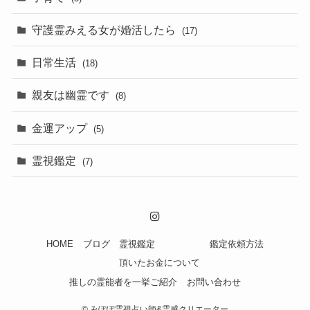
守護霊みえる女が婚活したら
(17)
日常生活
(18)
親友は幽霊です
(8)
金運アップ
(5)
霊視鑑定
(7)
HOME
ブログ
霊視鑑定
鑑定依頼方法
頂いたお金について
推しの霊能者を一挙ご紹介
お問い合わせ
©
みぽぽ霊視占い師&霊感クリエーター