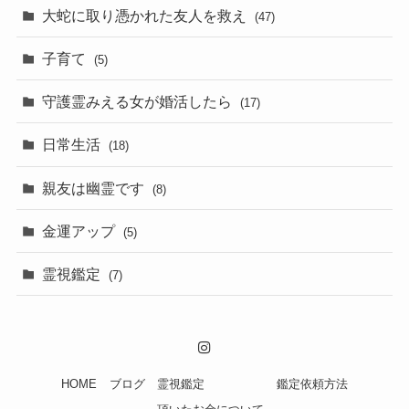
大蛇に取り憑かれた友人を救え
(47)
子育て
(5)
守護霊みえる女が婚活したら
(17)
日常生活
(18)
親友は幽霊です
(8)
金運アップ
(5)
霊視鑑定
(7)
HOME
ブログ
霊視鑑定
鑑定依頼方法