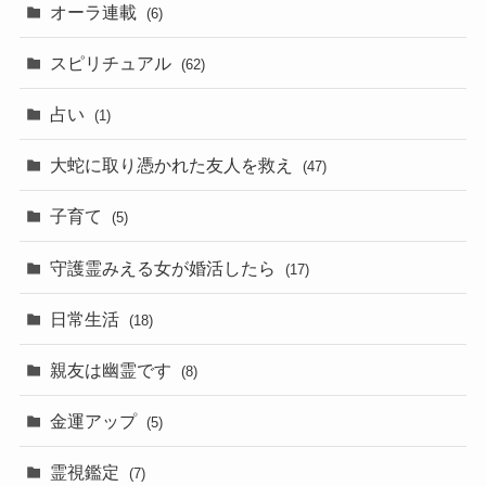
オーラ連載
(6)
スピリチュアル
(62)
占い
(1)
大蛇に取り憑かれた友人を救え
(47)
子育て
(5)
守護霊みえる女が婚活したら
(17)
日常生活
(18)
親友は幽霊です
(8)
金運アップ
(5)
霊視鑑定
(7)