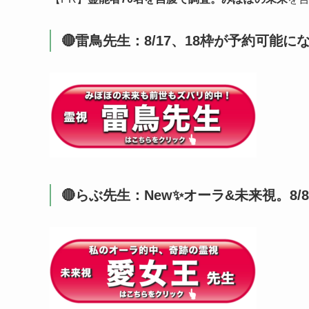
🔴雷鳥先生：8/17、18枠が予約可能にな
🔴らぶ先生：New✨オーラ&未来視。8/8（土