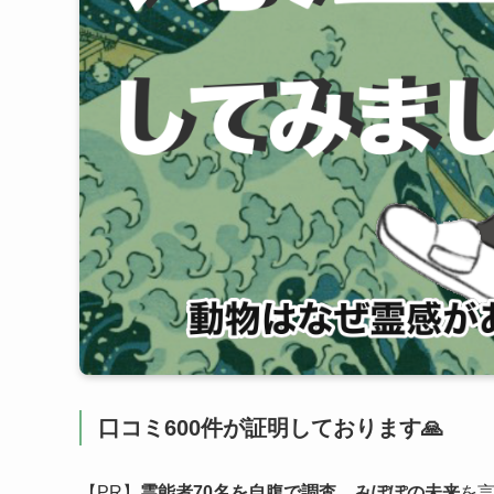
口コミ600件が証明しております🙏
【PR】
霊能者70名を自腹で調査。みぽぽの未来
を