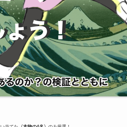
言い当てた
〈本物の4名〉
のみ厳選！