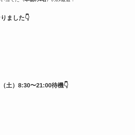
りました👇️
）8:30〜21:00待機👇️