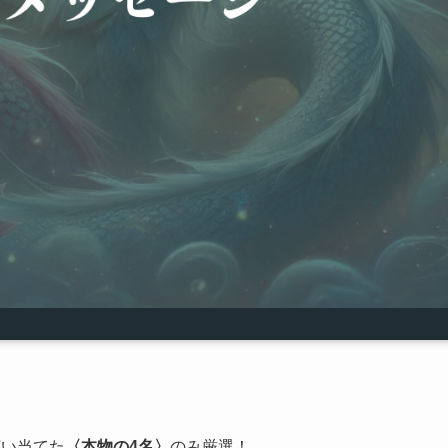
言い当てた
〈本物の4名〉
のみ厳選！