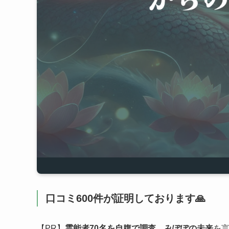
口コミ600件が証明しております🙏
【PR】
霊能者70名を自腹で調査。みぽぽの未来
を