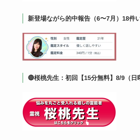
新登場ながら的中報告（6〜7月）18件
🔴桜桃先生：初回【15分無料】8/9（日曜）2