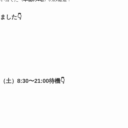
した👇️
）8:30〜21:00待機👇️