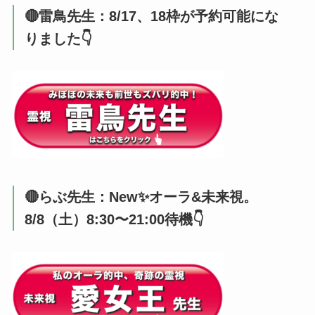
🔴雷鳥先生：8/17、18枠が予約可能にな
りました👇️
🔴らぶ先生：New✨オーラ&未来視。
8/8（土）8:30〜21:00待機👇️