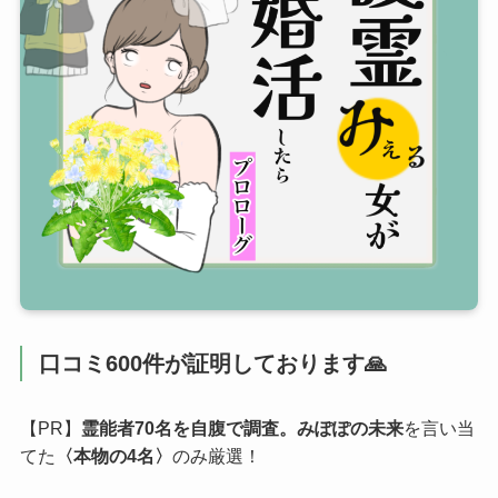
口コミ600件が証明しております🙏
【PR】
霊能者70名を自腹で調査。みぽぽの未来
を言い当
てた
〈本物の4名〉
のみ厳選！