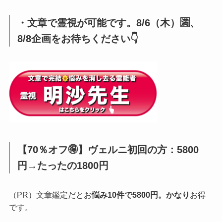
・文章で霊視が可能です。8/6（木）🈵、
8/8企画をお待ちください👇️
【70％オフ🉐】ヴェルニ初回の方：5800
円→たったの1800円
（PR）文章鑑定だとお
悩み10件で5800円。かなり
お得
です。