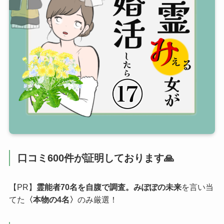
口コミ600件が証明しております🙏
【PR】
霊能者70名を自腹で調査。みぽぽの未来
を言い当
てた
〈本物の4名〉
のみ厳選！