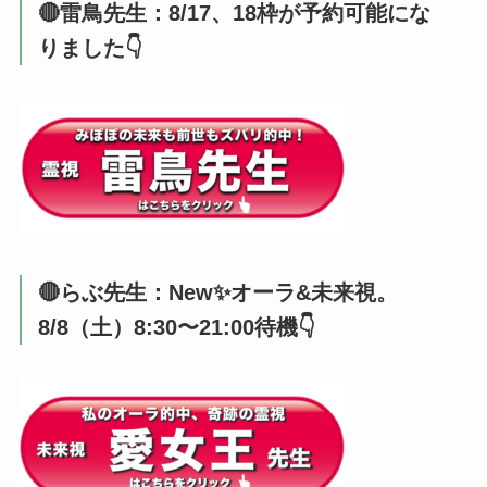
🔴雷鳥先生：8/17、18枠が予約可能にな
りました👇️
🔴らぶ先生：New✨オーラ&未来視。
8/8（土）8:30〜21:00待機👇️