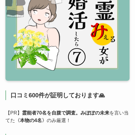
口コミ600件が証明しております🙏
【PR】
霊能者70名を自腹で調査。みぽぽの未来
を言い当
てた
〈本物の4名〉
のみ厳選！