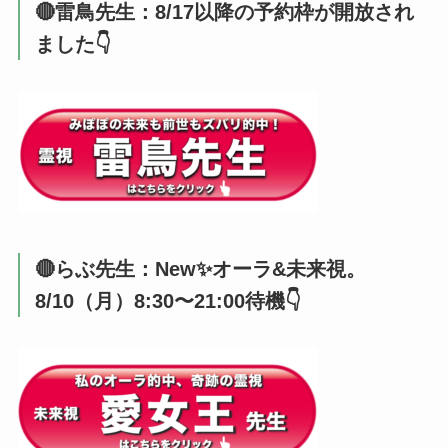
🔴雷鳥先生：8/17以降の予約枠が開放され
ました👇️
🔴らぶ先生：New✨オーラ&未来視。
8/10（月）8:30〜21:00待機👇️