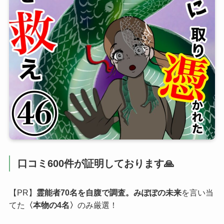
口コミ600件が証明しております🙏
【PR】
霊能者70名を自腹で調査。みぽぽの未来
を言い当
てた
〈本物の4名〉
のみ厳選！