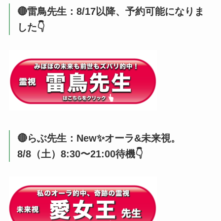
🔴雷鳥先生：8/17以降、予約可能になりま
した👇️
🔴らぶ先生：New✨オーラ&未来視。
8/8（土）8:30〜21:00待機👇️