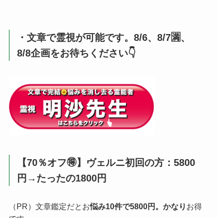
・文章で霊視が可能です。8/6、8/7🈵、
8/8企画をお待ちください👇️
【70％オフ🉐】ヴェルニ初回の方：5800
円→たったの1800円
（PR）文章鑑定だとお
悩み10件で5800円。かなり
お得