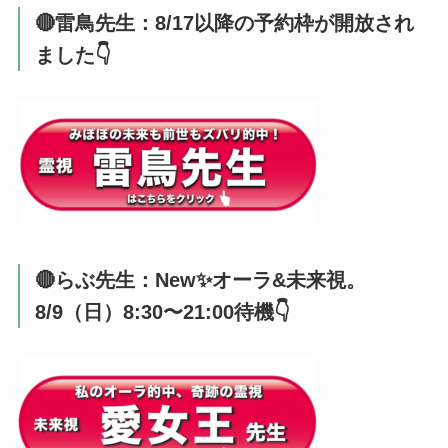
🔴雷鳥先生：8/17以降の予約枠が開放され
ました👇️
🔴らぶ先生：New✨オーラ&未来視。
8/9（日）8:30〜21:00待機👇️