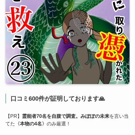
口コミ600件が証明しております🙏
【PR】
霊能者70名を自腹で調査。みぽぽの未来
を言い当
てた
〈本物の4名〉
のみ厳選！