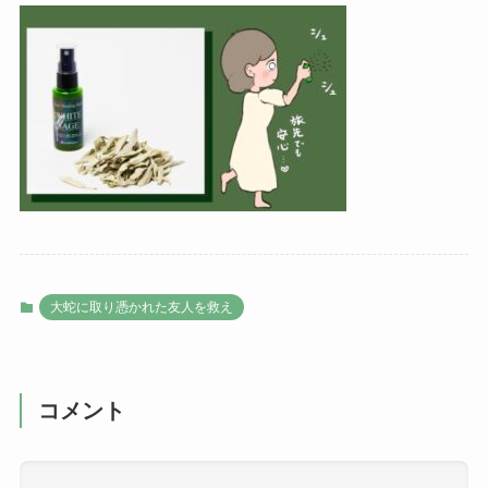
大蛇に取り憑かれた友人を救え
コメント