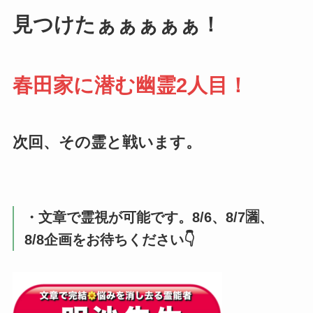
見つけたぁぁぁぁぁ！
春田家に潜む幽霊2人目！
次回、その霊と戦います。
・文章で霊視が可能です。8/6、8/7🈵、
8/8企画をお待ちください👇️