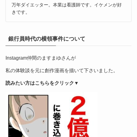
万年ダイエッター。本業は看護師です。イケメンが好
きです。
銀行員時代の横領事件について
Instagram仲間のますまゆさんが
私の体験談を元に創作漫画を描いて下さいました。
読みたい方はこちらをクリック▼