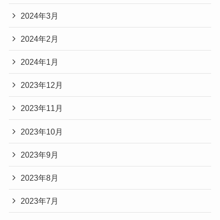
2024年3月
2024年2月
2024年1月
2023年12月
2023年11月
2023年10月
2023年9月
2023年8月
2023年7月