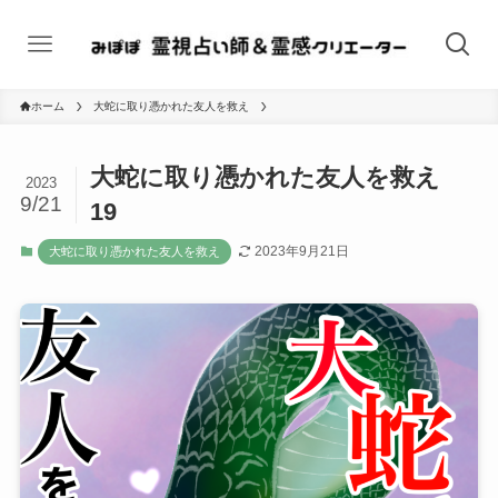
ホーム
大蛇に取り憑かれた友人を救え
大蛇に取り憑かれた友人を救え
2023
9/21
19
2023年9月21日
大蛇に取り憑かれた友人を救え