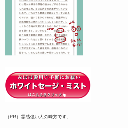
（PR）霊感強い人の味方です。