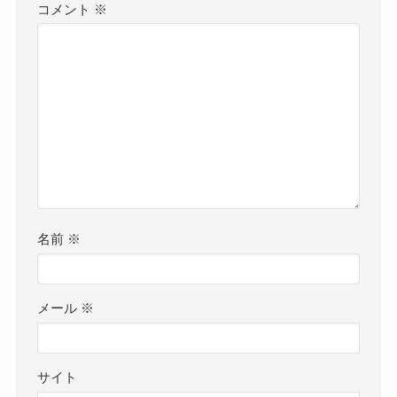
コメント
※
名前
※
メール
※
サイト