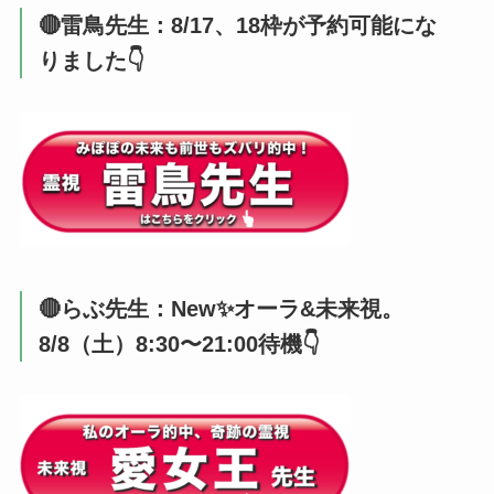
🔴雷鳥先生：8/17、18枠が予約可能にな
りました👇️
🔴らぶ先生：New✨オーラ&未来視。
8/8（土）8:30〜21:00待機👇️