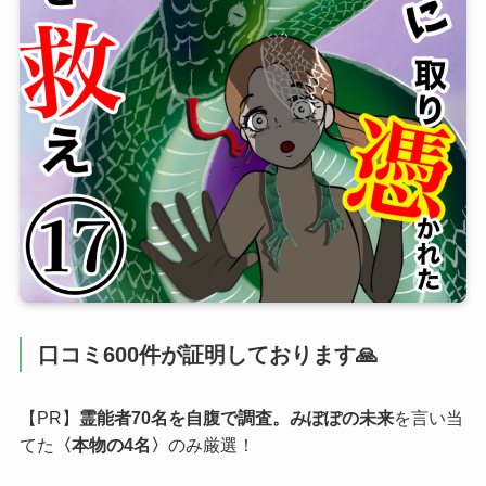
口コミ600件が証明しております🙏
【PR】
霊能者70名を自腹で調査。みぽぽの未来
を言い当
てた
〈本物の4名〉
のみ厳選！