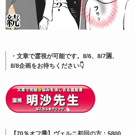
・文章で霊視が可能です。8/6、8/7🈵、
8/8企画をお待ちください👇️
【70％オフ🉐】ヴェルニ初回の方：5800