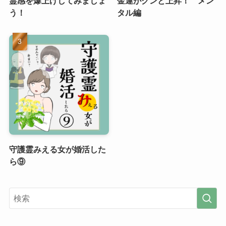
霊感を爆上げしてみましょ
金運がグンと上昇！ メン
う！
タル編
守護霊みえる女が婚活した
ら⑨