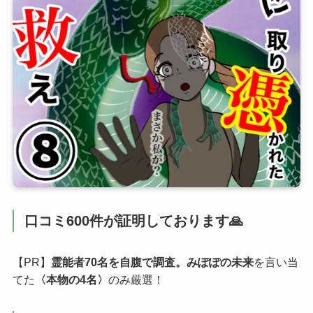
口コミ600件が証明しております🙏
【PR】
霊能者70名を自腹で調査。みぽぽの未来
を言い当
てた
〈本物の4名〉
のみ厳選！