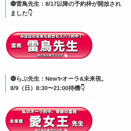
🔴雷鳥先生：8/17以降の予約枠が開放され
ました👇️
🔴らぶ先生：New✨オーラ&未来視。
8/9（日）8:30〜21:00待機👇️