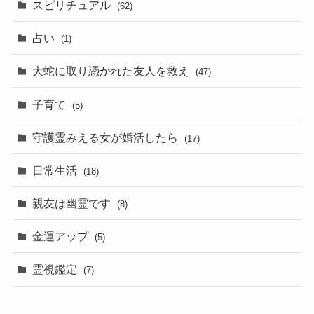
スピリチュアル
(62)
占い
(1)
大蛇に取り憑かれた友人を救え
(47)
子育て
(5)
守護霊みえる女が婚活したら
(17)
日常生活
(18)
親友は幽霊です
(8)
金運アップ
(5)
霊視鑑定
(7)