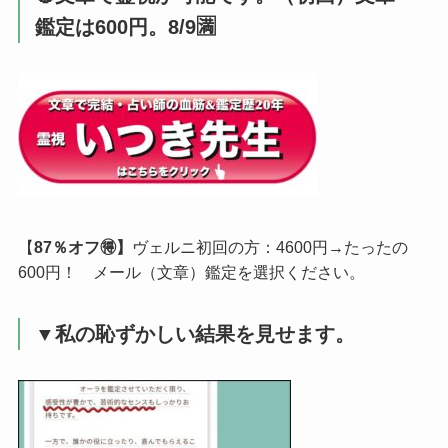
鑑定は600円。8/9🈵
【
87％オフ🉐】
ヴェルニ初回の方：4600円→たったの
600円！ メール（文章）鑑定を選択ください。
▼私の恥ずかしい結果を見せます。