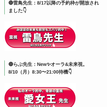
🔴雷鳥先生：8/17以降の予約枠が開放され
ました👇️
🔴らぶ先生：New✨オーラ&未来視。
8/10（月）8:30〜21:00待機👇️