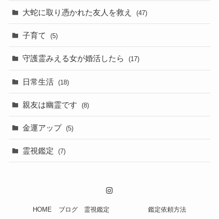
大蛇に取り憑かれた友人を救え
(47)
子育て
(5)
守護霊みえる女が婚活したら
(17)
日常生活
(18)
親友は幽霊です
(8)
金運アップ
(5)
霊視鑑定
(7)
HOME
ブログ
霊視鑑定
鑑定依頼方法