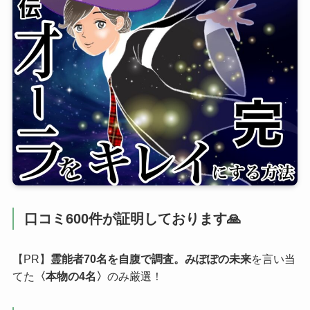
口コミ600件が証明しております🙏
【PR】
霊能者70名を自腹で調査。みぽぽの未来
を言い当
てた
〈本物の4名〉
のみ厳選！