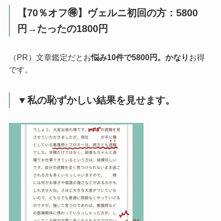
【70％オフ🉐】ヴェルニ初回の方：5800
円→たったの1800円
（PR）文章鑑定だとお
悩み10件で5800円。かなり
お得
です。
▼私の恥ずかしい結果を見せます。