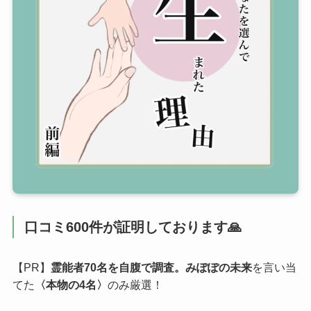
口コミ600件が証明しております🙏
【PR】
霊能者70名を自腹で調査。みぽぽの未来
を言い当
てた
〈本物の4名〉
のみ厳選！