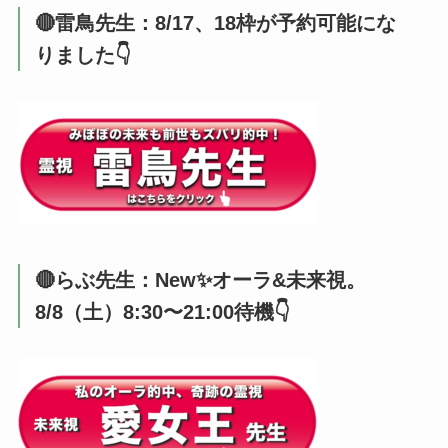
🔴雷鳥先生：8/17、18枠が予約可能にな
りました👇️
🔴らぶ先生：New✨オーラ&未来視。
8/8（土）8:30〜21:00待機👇️