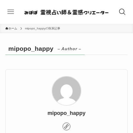
ホーム
mipopo_happyの執筆記事
mipopo_happy
– Author –
mipopo_happy