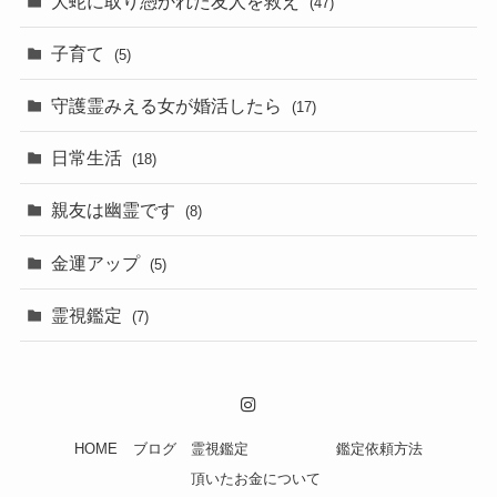
大蛇に取り憑かれた友人を救え
(47)
子育て
(5)
守護霊みえる女が婚活したら
(17)
日常生活
(18)
親友は幽霊です
(8)
金運アップ
(5)
霊視鑑定
(7)
HOME
ブログ
霊視鑑定
鑑定依頼方法
頂いたお金について