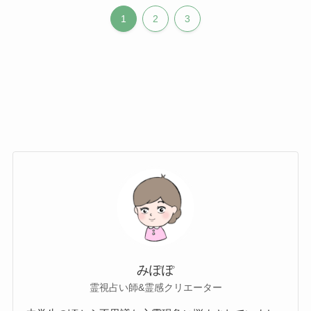
1
2
3
みぽぽ
霊視占い師&霊感クリエーター