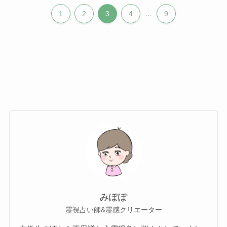
1
2
3
4
...
9
みぽぽ
霊視占い師&霊感クリエーター