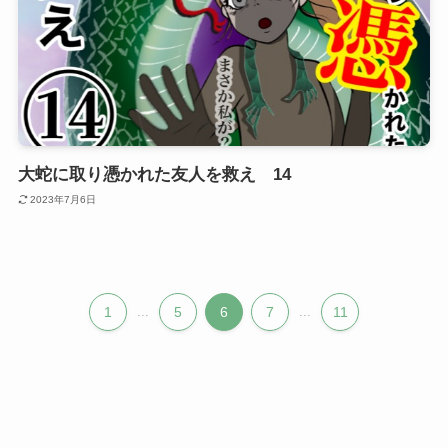
大蛇に取り憑かれた友人を救え 14
2023年7月6日
1
...
5
6
7
...
11