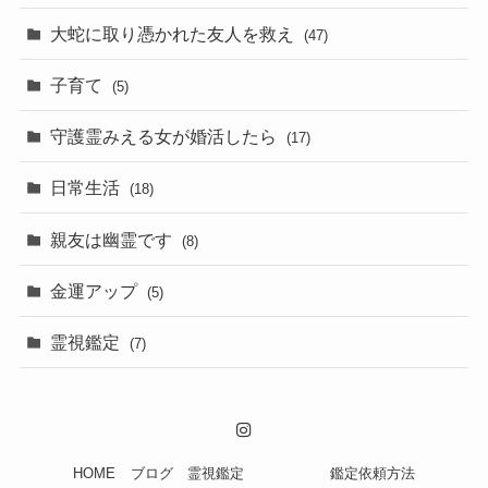
大蛇に取り憑かれた友人を救え
(47)
子育て
(5)
守護霊みえる女が婚活したら
(17)
日常生活
(18)
親友は幽霊です
(8)
金運アップ
(5)
霊視鑑定
(7)
HOME
ブログ
霊視鑑定
鑑定依頼方法